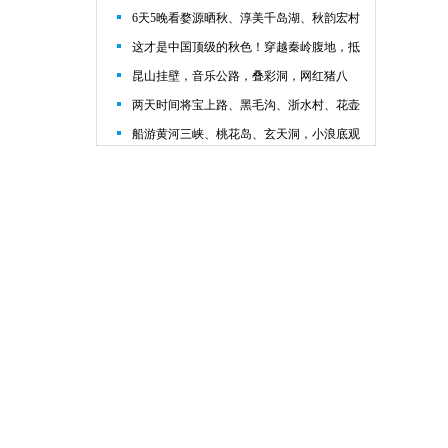
6天5晚看婺源晒秋、淳美千岛湖、秋韵宏村
自驾之旅！
这才是中国顶级的秋色！穿越秦岭腹地，抵
达红叶第一山，隐秘且绝美……
昆山挂壁，音乐公路，叠彩洞，网红猪八
戒、古村落等众多太行山经典线路
两天时间将宝上路、黑毛沟、浙水村、花壶
线、棋子山、东柏坡天路、黄崖底天路等南
船游黄河三峡、桃花岛、玄天洞，小浪底观
太行
景台体验中原看“海”