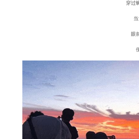
穿过
当
眼