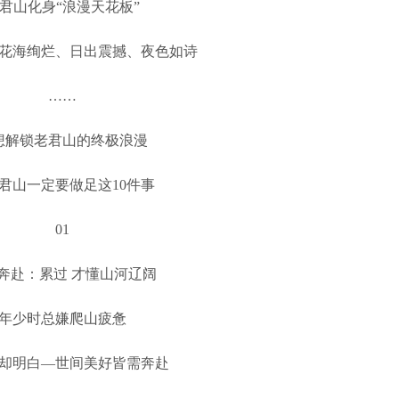
君山化身“浪漫天花板”
花海绚烂、日出震撼、夜色如诗
……
想解锁老君山的终极浪漫
君山一定要做足这10件事
01
奔赴：累过 才懂山河辽阔
年少时总嫌爬山疲惫
却明白—世间美好皆需奔赴