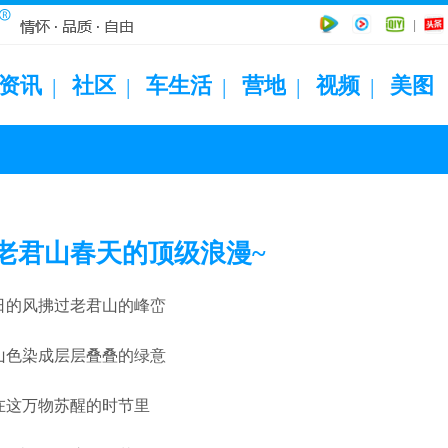
|
资讯
社区
车生活
营地
视频
美图
|
|
|
|
|
老君山春天的顶级浪漫~
日的风拂过老君山的峰峦
山色染成层层叠叠的绿意
在这万物苏醒的时节里