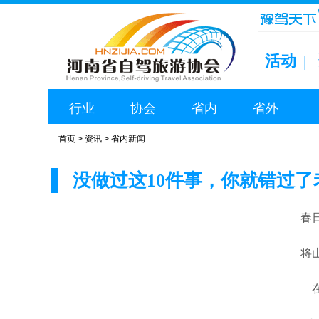
活动
|
行业
协会
省内
省外
首页
>
资讯
>
省内新闻
没做过这10件事，你就错过了
春
将