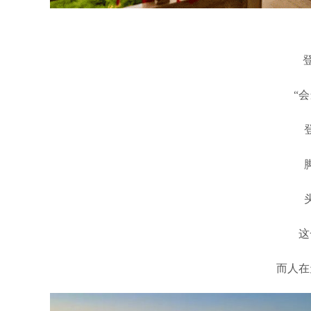
“
这
而人在