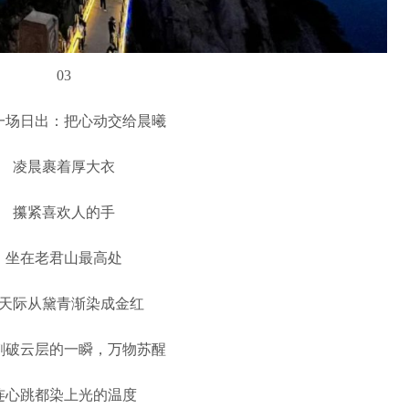
03
一场日出：把心动交给晨曦
凌晨裹着厚大衣
攥紧喜欢人的手
坐在老君山最高处
天际从黛青渐染成金红
刺破云层的一瞬，万物苏醒
连心跳都染上光的温度