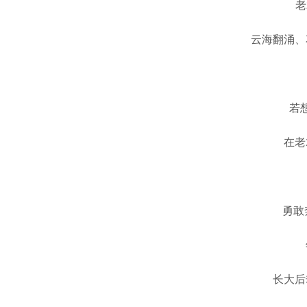
老
云海翻涌、
若
在老
勇敢
长大后