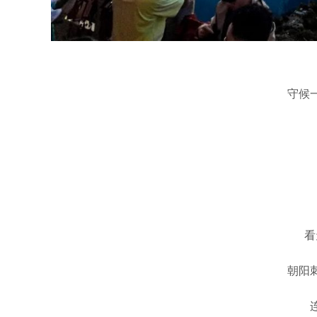
守候
看
朝阳