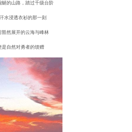
蜿蜒的山路，踏过千级台阶
汗水浸透衣衫的那一刻
前豁然展开的云海与峰林
便是自然对勇者的馈赠