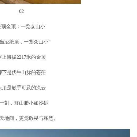
02
登顶金顶：一览众山小
会当凌绝顶，一览众山小”
登上海拔2217米的金顶
脚下是伏牛山脉的苍茫
头顶是触手可及的流云
一刻，群山渺小如沙砾
天地间，更觉敬畏与释然。