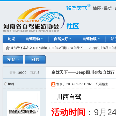
论坛
自驾活动
自驾大厅
自驾拉呱
站
豫驾天下车友会
»
自驾活动
»
自驾游回顾
»
豫驾天下——Jeep四川金秋自
豫驾天下——Jeep四川金秋自驾
查看:
19990
|
回复:
5
hnzj
发表于
2014-09-27 15:02
|
只看楼主
川西自驾
活动
时间
：9月2