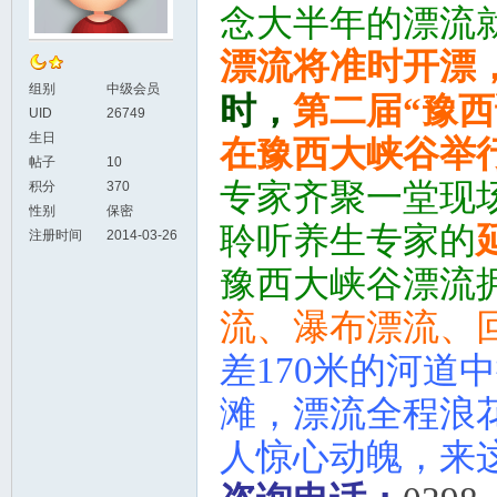
念大半年的漂流
漂流将准时开漂
组别
中级会员
时，
第二届“豫
UID
26749
生日
在豫西大峡谷举
帖子
10
专家齐聚一堂现
积分
370
性别
保密
聆听养生专家的
注册时间
2014-03-26
豫西大峡谷漂流
流、瀑布漂流、
差170米的河道
滩，漂流全程浪
人惊心动魄，来