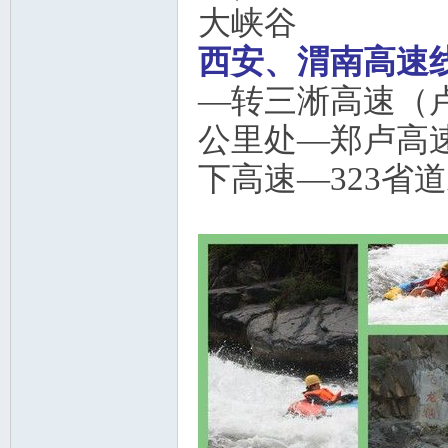
大峡谷
西安、渭南高速
—转三淅高速（
公里处—郑卢高
下高速—323省