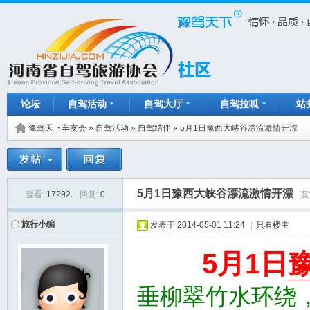
论坛
自驾活动
自驾大厅
自驾拉呱
站
豫驾天下车友会
»
自驾活动
»
自驾结伴
»
5月1日豫西大峡谷漂流激情开漂
5月1日豫西大峡谷漂流激情开漂
查看:
17292
|
回复:
0
[
旅行小编
发表于
2014-05-01 11:24
|
只看楼主
5
1
月
日
垂柳翠竹水环绕