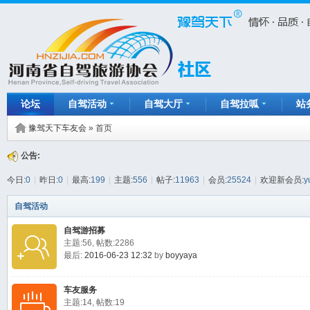
论坛
自驾活动
自驾大厅
自驾拉呱
站
豫驾天下车友会
» 首页
公告:
今日:
0
|
昨日:
0
|
最高:
199
|
主题:
556
|
帖子:
11963
|
会员:
25524
|
欢迎新会员:
y
自驾活动
自驾游招募
主题:56, 帖数:2286
最后:
2016-06-23 12:32
by
boyyaya
车友服务
主题:14, 帖数:19