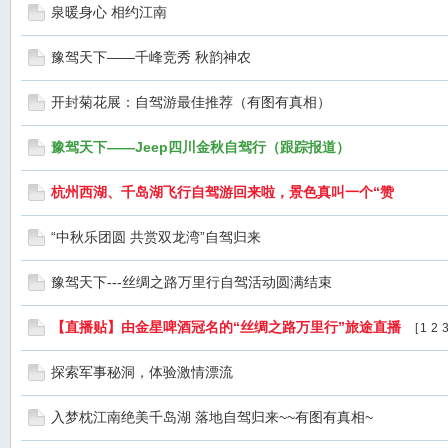
泉暖身心 相约江南
豫驾天下——千峰竞秀 秋韵神农
开封菊花展：自驾游最佳推荐（有图有真相）
豫驾天下——Jeep四川金秋自驾行（跟踪报道）
杭州西湖、千岛湖飞行自驾游回来啦，景色真叫一个“赞
“中秋乐团圆 共赏双龙湾”自驾归来
豫驾天下---丝绸之路万里行自驾活动圆满结束
【直播贴】由金星啤酒冠名的“丝绸之路万里行”旅途直播
[
1
2
探索军事秘洞，体验激情漂流
入梦枕江南绝美千岛湖 落地自驾归来~~有图有真相~