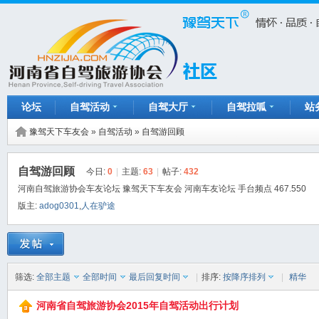
论坛
自驾活动
自驾大厅
自驾拉呱
站
豫驾天下车友会
»
自驾活动
»
自驾游回顾
自驾游回顾
今日:
0
|
主题:
63
|
帖子:
432
河南自驾旅游协会车友论坛 豫驾天下车友会 河南车友论坛 手台频点 467.550
版主:
adog0301
,
人在驴途
筛选:
全部主题
全部时间
最后回复时间
|
排序:
按降序排列
|
精华
河南省自驾旅游协会2015年自驾活动出行计划