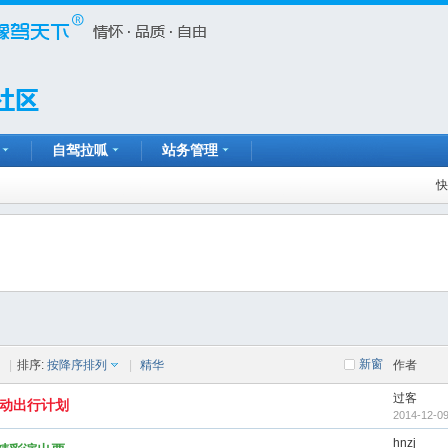
自驾拉呱
站务管理
快
新窗
|
排序:
按降序排列
|
精华
作者
过客
活动出行计划
2014-12-09
hnzj