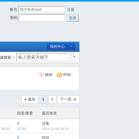
帐号
注册
密码
登录
我的中心
速搜索
精华
RSS
返回
1
2
下一页
回复/查看
最后发表
0
过客
 16:25
27792
2014-12-09 16:24
0
hnzj