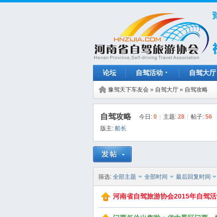
论坛
自驾活动
自驾大厅
豫驾天下车友会
»
自驾大厅
»
自驾攻略
自驾攻略
今日:
0
|
主题:
28
|
帖子:
56
版主:
船长
筛选:
全部主题
全部时间
最后回复时间
河南省自驾旅游协会2015年自驾