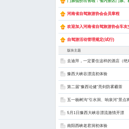
门票低价出售啦：省内景区门票、
河南省自驾旅游协会会员章程
欢迎加入河南省自驾旅游协会车友
自驾游活动管理规定(试行)
版块主题
去迪拜，一定要住这样的酒店（绝
豫西大峡谷漂流初体验
第二届“豫西论健”亮剑防雾霾茶
五一杨树沟“引水洞、响泉河”景点
5月1日豫西大峡谷漂流激情开漂
南阳西峡老君洞初体验