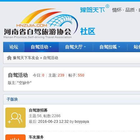
论坛
自驾活动
自驾大厅
自驾拉呱
站
豫驾天下车友会
»
自驾活动
自驾活动
今日:
0
|
主题:
239
|
帖子:
550
版主:
*空缺中*
子版块
自驾游招募
主题:56, 帖数:2286
最后:
2016-06-23 12:32
by
boyyaya
车友服务