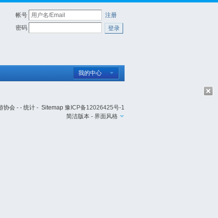
帐号
注册
密码
登录
我的中心
游协会
- -
统计
-
Sitemap
豫ICP备12026425号-1
简洁版本
-
界面风格