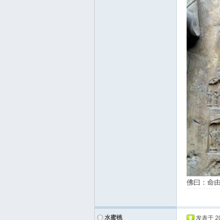
佛曰：命
水蜜桃
发表于
2