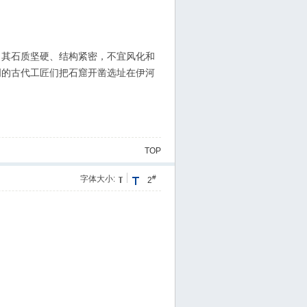
。其石质坚硬、结构紧密，不宜风化和
明的古代工匠们把石窟开凿选址在伊河
TOP
#
字体大小:
2