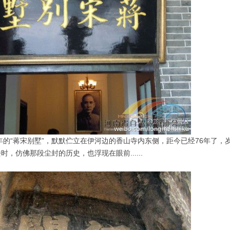
6年的“蒋宋别墅”，默默伫立在伊河边的香山寺内东侧，距今已经76年了
时，仿佛那段尘封的历史，也浮现在眼前......