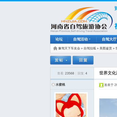
论坛
自驾活动
自驾大厅
豫驾天下车友会
»
自驾拉呱
»
美图鉴赏
»
世界文化
查看:
23568
|
回复:
4
水蜜桃
发表于
2