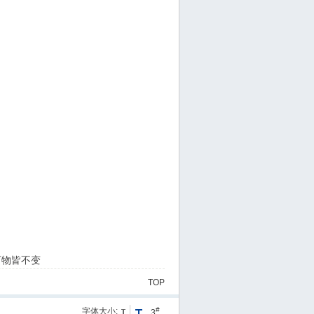
万物皆不变
TOP
#
字体大小:
3