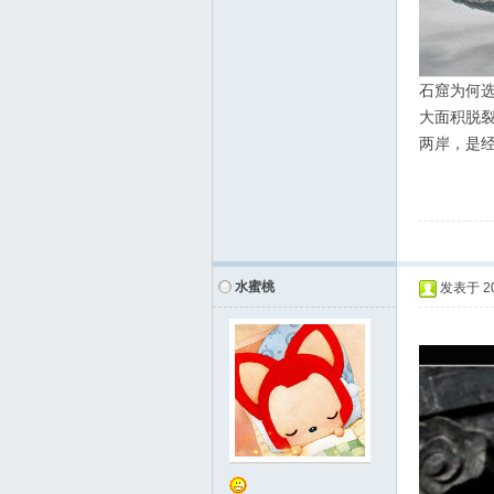
石窟为何
大面积脱
两岸，是
水蜜桃
发表于
2