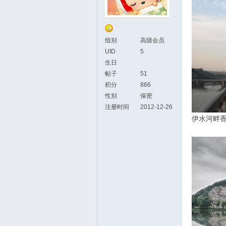
组别
高级会员
UID
5
生日
帖子
51
积分
866
性别
保密
注册时间
2012-12-26
伊水河畔香