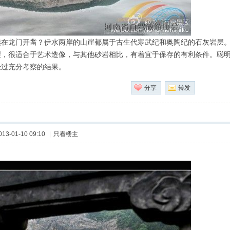
选在龙门开凿？伊水两岸的山崖都属于古生代寒武纪和奥陶纪的石灰岩层
裂，很适合于艺术造像，与其他砂岩相比，有着宜于保存的有利条件。聪
经过充分考察的结果。
分享
转发
013-01-10 09:10
|
只看楼主