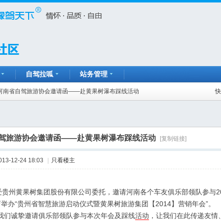
自驾拉呱
站务管理
河南省自驾旅游协会邀请函——赴黄果树瀑布踩线活动
快
驾旅游协会邀请函——赴黄果树瀑布踩线活动
[复制链接]
013-12-24 18:03
|
只看楼主
：
州黄果树集团股份有限公司委托，邀请河南各个车友俱乐部领队参与2013年
举办“贵州省智慧旅游启动仪式暨黄果树旅游集团【2014】营销年会”。
们诚挚邀请俱乐部领队参与本次年会及踩线
活动
，让我们在此传递友情