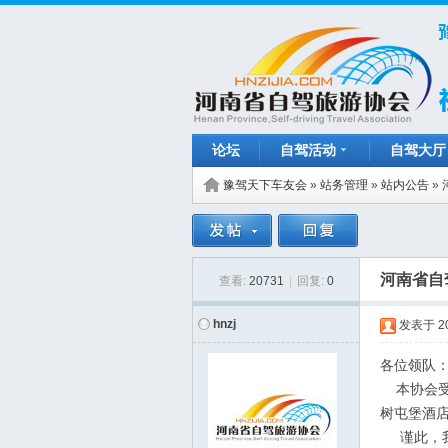
论坛
自驾活动
自驾大厅
豫驾天下车友会
»
站务管理
»
站内公告
»
河南省自
查看:
20731
|
回复:
0
hnzj
发表于
2
各位领队
本协会受贵
树屯堡酒店
谨此，我