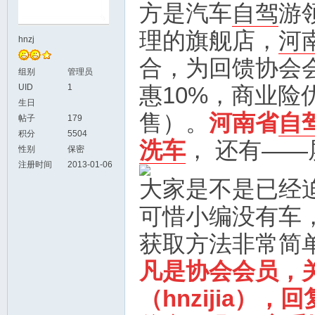
方是汽车
自驾
游
理的旗舰店，
河
hnzj
合，为回馈协会
组别
管理员
UID
1
惠10%，商业险
生日
售）。
河南省
自
帖子
179
积分
5504
洗车
， 还有—
性别
保密
注册时间
2013-01-06
大家是不是已经
可惜小编没有车
获取方法非常简
凡是协会会员，
（hnzijia）