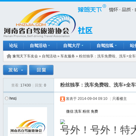
论坛
自驾活动
自驾大厅
自驾拉呱
站
豫驾天下车友会
»
自驾活动
»
车友服务
»
粉丝独享：洗车免费啦、洗车+全车
粉丝独享：洗车免费啦、洗车+全车
查看:
17430
|
回复:
0
hnzj
发表于
2014-09-04 09:10
|
只看楼主
微信
洗车
粉丝
免费
号外！号外！特