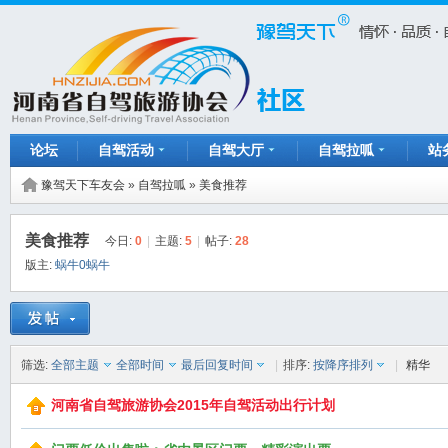
论坛
自驾活动
自驾大厅
自驾拉呱
站
豫驾天下车友会
»
自驾拉呱
»
美食推荐
美食推荐
今日:
0
|
主题:
5
|
帖子:
28
版主:
蜗牛0蜗牛
筛选:
全部主题
全部时间
最后回复时间
|
排序:
按降序排列
|
精华
河南省自驾旅游协会2015年自驾活动出行计划