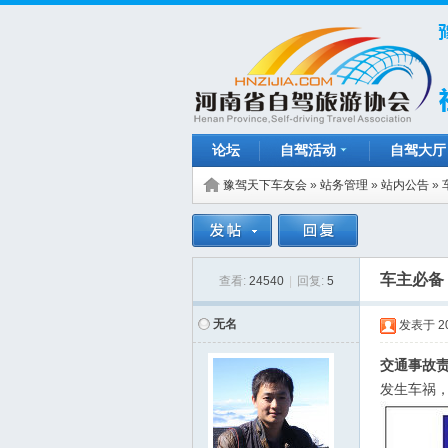
论坛
自驾活动
自驾大厅
豫驾天下车友会
»
站务管理
»
站内公告
»
车主必备
查看:
24540
|
回复:
5
无名
发表于
2
交通事故责
发生车祸