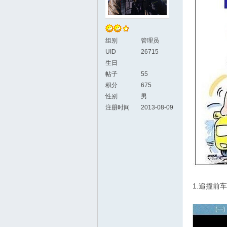
组别
管理员
UID
26715
生日
帖子
55
积分
675
性别
男
注册时间
2013-08-09
1.追撞前