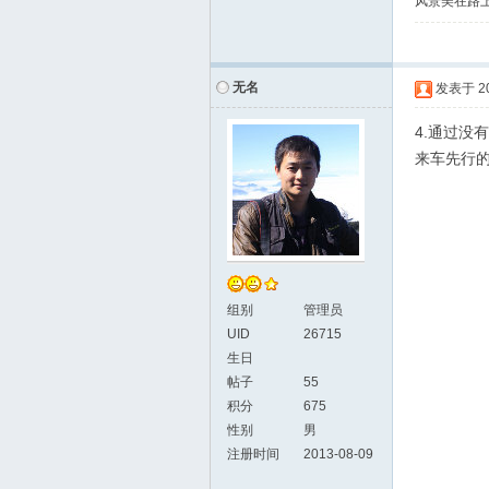
风景美在路上
无名
发表于
2
4.通过
来车先行
组别
管理员
UID
26715
生日
帖子
55
积分
675
性别
男
注册时间
2013-08-09