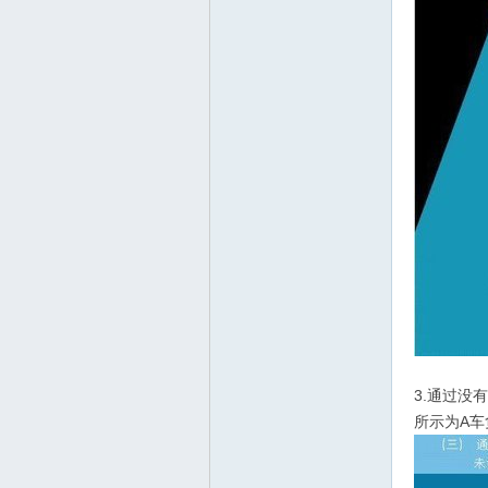
3.通过
所示为A车